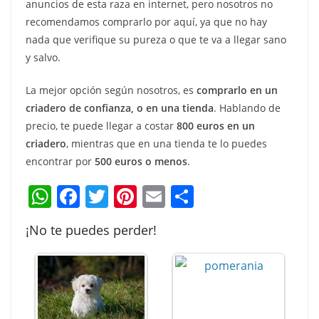
anuncios de esta raza en internet, pero nosotros no
recomendamos comprarlo por aquí, ya que no hay
nada que verifique su pureza o que te va a llegar sano
y salvo.
La mejor opción según nosotros, es
comprarlo en un
criadero de confianza, o en una tienda
. Hablando de
precio, te puede llegar a costar
800 euros en un
criadero
, mientras que en una tienda te lo puedes
encontrar por
500 euros o menos
.
W
F
T
Pi
E
C
h
a
w
nt
m
o
¡No te puedes perder!
at
c
itt
er
ai
m
s
e
er
e
l
p
A
b
st
ar
p
o
tir