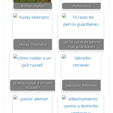
p
o
Bichón maltés
Pomerania
k
Las 10 razas de perros
Husky Siberiano
más guardianes
¿Cómo cuidar a un Jack
Labrador Retriever
Russell?