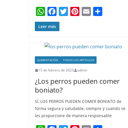
W
F
T
Pi
E
C
h
a
w
nt
m
o
at
c
itt
er
ai
m
Leer más
s
e
er
e
l
p
A
b
st
ar
p
o
tir
ALIMENTACIÓN
TODOS LOS ARTÍCULOS
p
o
15 de febrero de 2023
admin
k
¿Los perros pueden comer
boniato?
SÍ, LOS PERROS PUEDEN COMER BONIATO de
forma segura y saludable, siempre y cuando se
les proporcione de manera responsable