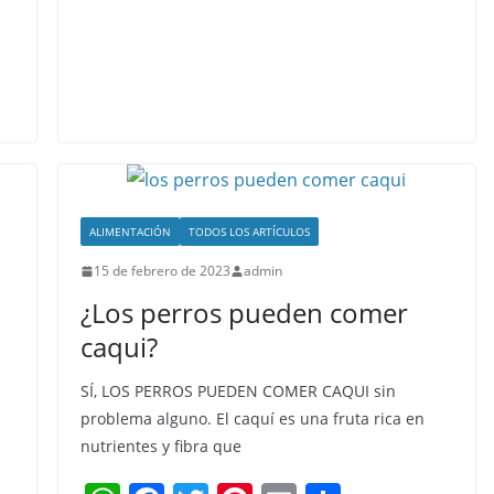
p
o
k
ALIMENTACIÓN
TODOS LOS ARTÍCULOS
15 de febrero de 2023
admin
¿Los perros pueden comer
caqui?
SÍ, LOS PERROS PUEDEN COMER CAQUI sin
problema alguno. El caquí es una fruta rica en
nutrientes y fibra que