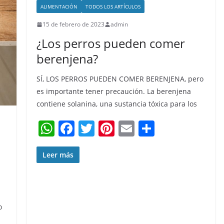
ALIMENTACIÓN
TODOS LOS ARTÍCULOS
15 de febrero de 2023
admin
¿Los perros pueden comer
berenjena?
SÍ, LOS PERROS PUEDEN COMER BERENJENA, pero
es importante tener precaución. La berenjena
contiene solanina, una sustancia tóxica para los
W
F
T
Pi
E
C
h
a
w
nt
m
o
at
c
itt
er
ai
m
Leer más
s
e
er
e
l
p
A
b
st
ar
p
o
tir
o