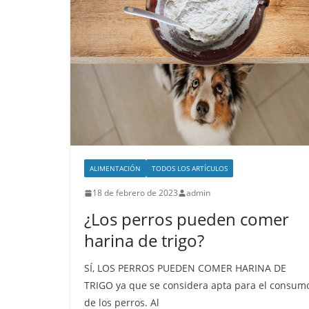
p
o
tir
p
o
k
ALIMENTACIÓN
TODOS LOS ARTÍCULOS
18 de febrero de 2023
admin
¿Los perros pueden comer
harina de trigo?
SÍ, LOS PERROS PUEDEN COMER HARINA DE
TRIGO ya que se considera apta para el consum
de los perros. Al