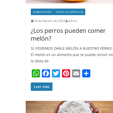
ALIMENTACIÓN
TODOS LOS ARTÍCULOS
18 de febrero de 2023
admin
¿Los perros pueden comer
melón?
SÍ, PODEMOS DARLE MELÓN A NUESTRO PERRO:
El melón es un alimento que se puede incluir en
la dieta de
W
F
T
Pi
E
C
h
a
w
nt
m
o
at
c
itt
er
ai
m
Leer más
s
e
er
e
l
p
A
b
st
ar