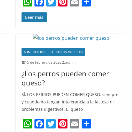
W
F
T
Pi
E
C
h
a
w
nt
m
o
at
c
itt
er
ai
m
Leer más
s
e
er
e
l
p
A
b
st
ar
p
o
tir
ALIMENTACIÓN
TODOS LOS ARTÍCULOS
p
o
15 de febrero de 2023
admin
k
¿Los perros pueden comer
queso?
SÍ, LOS PERROS PUEDEN COMER QUESO, siempre
y cuando no tengan intolerancia a la lactosa ni
problemas digestivos. El queso
W
F
T
Pi
E
C