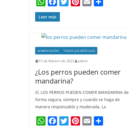
W
F
T
Pi
E
C
h
a
w
nt
m
o
at
c
itt
er
ai
m
Leer más
s
e
er
e
l
p
A
b
st
ar
p
o
tir
ALIMENTACIÓN
TODOS LOS ARTÍCULOS
p
o
15 de febrero de 2023
admin
k
¿Los perros pueden comer
mandarina?
SÍ, LOS PERROS PUEDEN COMER MANDARINA de
forma segura, siempre y cuando se haga de
manera responsable y moderada. La
W
F
T
Pi
E
C