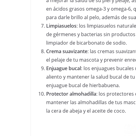
a mejorar la salud de su piel y pelaje, 
en ácidos grasos omega-3 y omega-6, qu
para darle brillo al pelo, además de suav
Limpiasuelos
: los limpiasuelos natura
de gérmenes y bacterias sin productos
limpiador de bicarbonato de sodio.
Crema suavizante
: las cremas suaviza
el pelaje de tu mascota y prevenir enr
Enjuague bucal
: los enjuagues bucales
aliento y mantener la salud bucal de t
enjuague bucal de hierbabuena.
Protector almohadilla
: los protectore
mantener las almohadillas de tus masc
la cera de abeja y el aceite de coco.