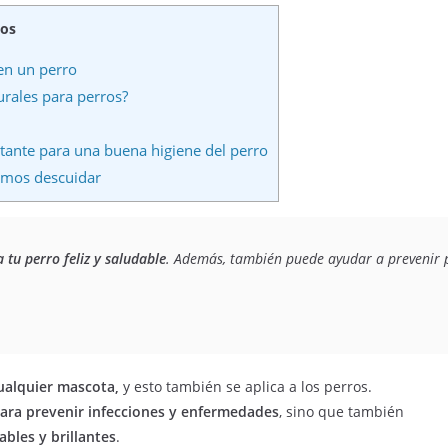
dos
en un perro
rales para perros?
rtante para una buena higiene del perro
emos descuidar
a tu perro
feliz y saludable
. Además, también puede ayudar a prevenir p
ualquier mascota,
y esto también se aplica a los perros.
para prevenir infecciones y enfermedades
, sino que también
ables y brillantes
.