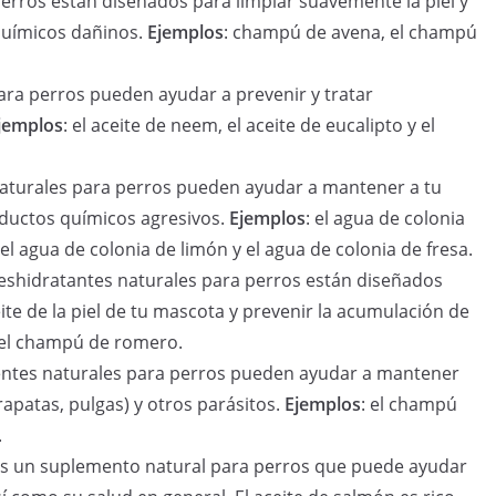
erros están diseñados para limpiar suavemente la piel y
 químicos dañinos.
Ejemplos
: champú de avena, el champú
 para perros pueden ayudar a prevenir y tratar
jemplos
: el aceite de neem, el aceite de eucalipto y el
 naturales para perros pueden ayudar a mantener a tu
oductos químicos agresivos.
Ejemplos
: el agua de colonia
 el agua de colonia de limón y el agua de colonia de fresa.
eshidratantes naturales para perros están diseñados
ite de la piel de tu mascota y prevenir la acumulación de
y el champú de romero.
entes naturales para perros pueden ayudar a mantener
rapatas, pulgas) y otros parásitos.
Ejemplos
: el champú
.
 es un suplemento natural para perros que puede ayudar