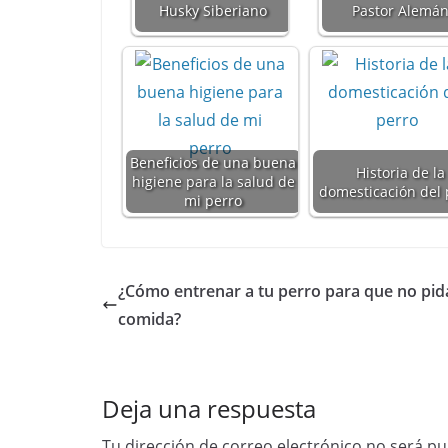
Husky Siberiano
Pastor Alemá
k
Beneficios de una buena
Historia de la
higiene para la salud de
domesticación del 
mi perro
¿Cómo entrenar a tu perro para que no pid
comida?
Deja una respuesta
Tu dirección de correo electrónico no será pu