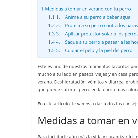
1
Medidas a tomar en verano con tu perro
1.1
1. Anime a su perro a beber agua
1.2
2. Proteja a su perro contra los parás
1.3
3. Aplicar protector solar a los perro
1.4
4. Saque a tu perro a pasear a las ho
1.5
5. Cuidar el pelo y la piel del perro
Este es uno de nuestros momentos favoritos para
mucho a tu lado en paseos, viajes y en casa per
verano. Deshidratación, vómitos y diarrea, probl
que puede sufrir el perro en la época más calur
En este artículo, te vamos a dar todos los conse
Medidas a tomar en v
Para facilitarte aún más la vida y garantizar lo