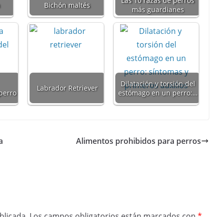
Las 10 razas de perros
n
Bichón maltés
más guardianes
Dilatación y torsión del
Labrador Retriever
perro
estómago en un perro:…
a
Alimentos prohibidos para perros
blicada.
Los campos obligatorios están marcados con
*