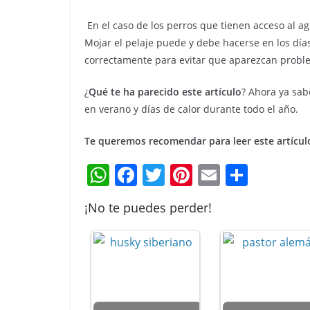
En el caso de los perros que tienen acceso al ag
Mojar el pelaje puede y debe hacerse en los día
correctamente para evitar que aparezcan proble
¿
Qué te ha parecido este artículo
? Ahora ya sab
en verano y días de calor durante todo el año.
Te queremos recomendar para leer este artícul
W
F
T
Pi
E
C
h
a
w
nt
m
o
¡No te puedes perder!
at
c
itt
er
ai
m
s
e
er
e
l
p
A
b
st
ar
p
o
tir
p
o